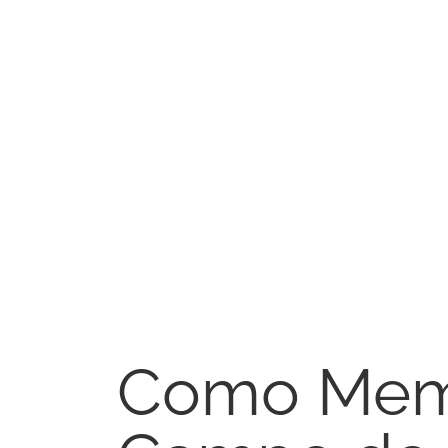
Experiências
Galeria
Trilho Atlântico
Resort
Ténis & Padel
Descubra o West Cliffs
Real Estate
A Costa de Prata
Real Estate West Cliffs
Experiências
Propriedades
Galeria
Villas & Twin Villas
Trilho Atlântico
Apartamentos
Ténis & Padel
Townhouses
Real Estate
Investimento
Real Estate West Cliffs
Privilégios
Propriedades
West Lake Eco Resort
Villas & Twin Villas
Golfe
Apartamentos
Campos de Golfe
Como Mem
Townhouses
Campo de Golfe West Cliffs
Investimento
Campo de Golfe Praia D’el Rey
Privilégios
Pacotes e Alojamento
West Lake Eco Resort