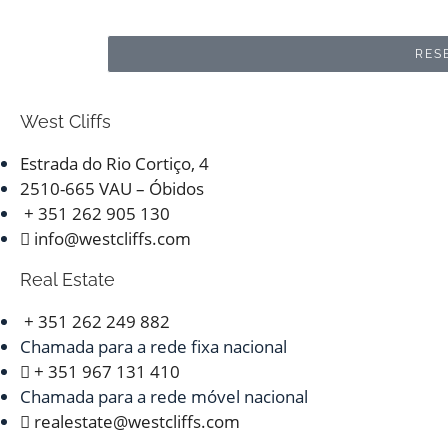
RES
West Cliffs
Estrada do Rio Cortiço, 4
2510-665 VAU – Óbidos
+ 351 262 905 130
info@westcliffs.com
Real Estate
+ 351 262 249 882
Chamada para a rede fixa nacional
+ 351 967 131 410
Chamada para a rede móvel nacional
realestate@westcliffs.com