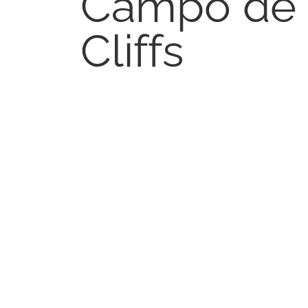
Campo de 
Academia
Golfe
Membros
Campos de Golfe
Cliffs
Ofertas
Campo de Golfe West Cliffs
Alojamento
Campo de Golfe Praia D’el Rey
Twin Villas
Pacotes e Alojamento
Apartamentos
Academia
Townhouses
Membros
Restaurante
Ofertas
PT
Alojamento
PT
Twin Villas
EN
Apartamentos
Townhouses
Resort
Restaurante
Descubra o West Cliffs
PT
A Costa de Prata
PT
Experiências
EN
Galeria
Trilho Atlântico
Resort